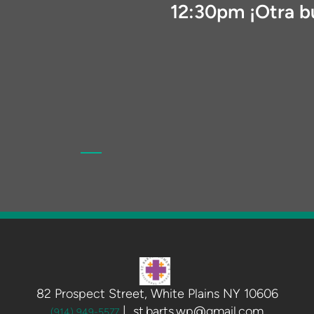
12:30pm ¡Otra b
82 Prospect Street, White Plains NY 10606
| st.barts.wp@gmail.com
(914) 949-5577