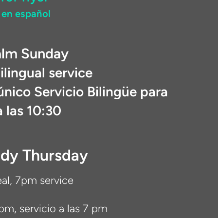
 en español
alm Sunday
lingual service
nico Servicio Bilingüe para
 las 10:30
ndy Thursday
al, 7pm servi
ce
pm, servicio a las 7 pm